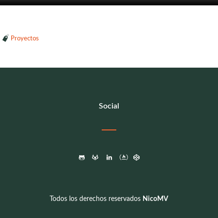
Proyectos
Social
GitHub
Gitlab
LinkedIn
Codepen
Free Code Camp
Todos los derechos reservados
NicoMV